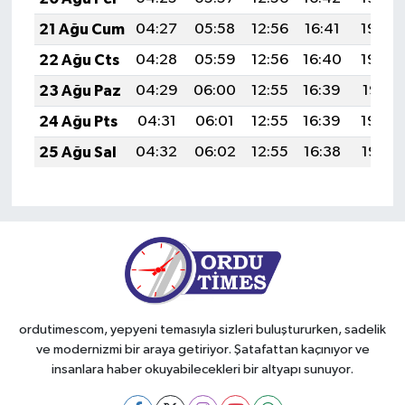
21 Ağu Cum
04:27
05:58
12:56
16:41
19:43
22 Ağu Cts
04:28
05:59
12:56
16:40
19:42
23 Ağu Paz
04:29
06:00
12:55
16:39
19:41
24 Ağu Pts
04:31
06:01
12:55
16:39
19:39
25 Ağu Sal
04:32
06:02
12:55
16:38
19:38
ordutimescom, yepyeni temasıyla sizleri buluştururken, sadelik
ve modernizmi bir araya getiriyor. Şatafattan kaçınıyor ve
insanlara haber okuyabilecekleri bir altyapı sunuyor.