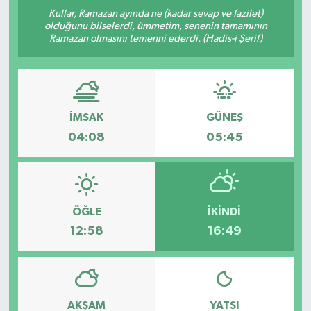
Kullar, Ramazan ayında ne (kadar sevap ve fazilet)
Kültür-Sanat
olduğunu bilselerdi, ümmetim, senenin tamamının
Ramazan olmasını temenni ederdi. (Hadis-i Şerif)
Turizm
Yaşam
İMSAK
GÜNEŞ
Spor
04:08
05:45
ÖĞLE
İKINDI
12:58
16:49
AKŞAM
YATSI