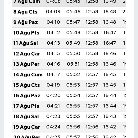
7 Ağu Cum
04:08
05:45
12:58
16:49
20:02
8 Ağu Cts
04:09
05:46
12:58
16:48
20:00
9 Ağu Paz
04:10
05:47
12:58
16:48
19:59
10 Ağu Pts
04:12
05:48
12:58
16:47
19:58
11 Ağu Sal
04:13
05:49
12:58
16:47
19:57
12 Ağu Çar
04:15
05:50
12:58
16:46
19:56
13 Ağu Per
04:16
05:51
12:58
16:46
19:54
14 Ağu Cum
04:17
05:52
12:57
16:45
19:53
15 Ağu Cts
04:19
05:53
12:57
16:45
19:52
16 Ağu Paz
04:20
05:54
12:57
16:44
19:50
17 Ağu Pts
04:21
05:55
12:57
16:44
19:49
18 Ağu Sal
04:23
05:55
12:57
16:43
19:48
19 Ağu Çar
04:24
05:56
12:56
16:42
19:46
20 Ağu Per
04:25
05:57
12:56
16:42
19:45