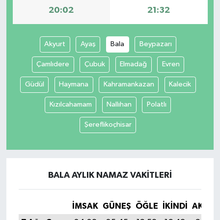
20:02
21:32
Akyurt
Ayaş
Bala
Beypazarı
Çamlıdere
Çubuk
Elmadağ
Evren
Güdül
Haymana
Kahramankazan
Kalecik
Kızılcahamam
Nallıhan
Polatlı
Şereflikoçhisar
BALA AYLIK NAMAZ VAKITLERI
İMSAK
GÜNEŞ
ÖĞLE
İKINDI
AKŞA