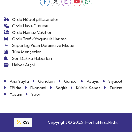
Ordu Nöbetçi Eczaneler
Ordu Hava Durumu
Ordu Namaz Vakitleri
Ordu Trafik Yoğunluk Haritası
Süper Lig Puan Durumu ve Fikstür
Tüm Manşetler
Son Dakika Haberleri
Haber Arşivi
Ana Sayfa
Gündem
Güncel
Asayiş
Siyaset
Eğitim
Ekonomi
Sağlık
Kültür-Sanat
Turizm
Yaşam
Spor
RSS
Copyright © 2025. Her hakkı saklıdır.