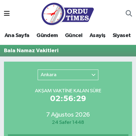
Ana Sayfa
Ordu Nöbetçi Eczaneler
Ana Sayfa
Gündem
Güncel
Asayiş
Siyaset
Gündem
Ordu Hava Durumu
Bala Namaz Vakitleri
Güncel
Ordu Namaz Vakitleri
Asayiş
Ordu Trafik Yoğunluk Haritası
Ankara
Siyaset
Süper Lig Puan Durumu ve Fikstür
AKŞAM VAKTİNE KALAN SÜRE
02:56:29
Eğitim
Tüm Manşetler
7 Ağustos 2026
Ekonomi
Son Dakika Haberleri
24 Safer 1448
Sağlık
Haber Arşivi