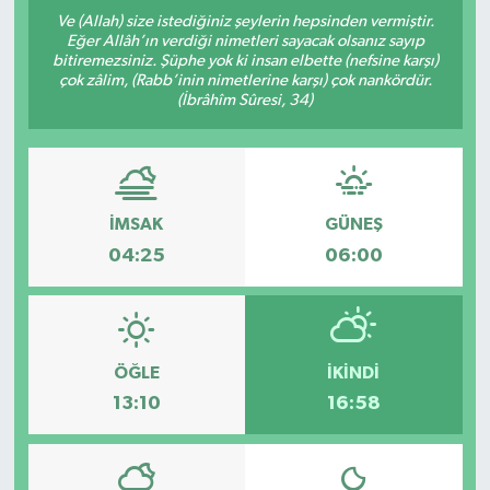
Ve (Allah) size istediğiniz şeylerin hepsinden vermiştir.
Kültür-Sanat
Eğer Allâh’ın verdiği nimetleri sayacak olsanız sayıp
bitiremezsiniz. Şüphe yok ki insan elbette (nefsine karşı)
çok zâlim, (Rabb’inin nimetlerine karşı) çok nankördür.
Turizm
(İbrâhîm Sûresi, 34)
Yaşam
Spor
İMSAK
GÜNEŞ
04:25
06:00
ÖĞLE
İKINDI
13:10
16:58