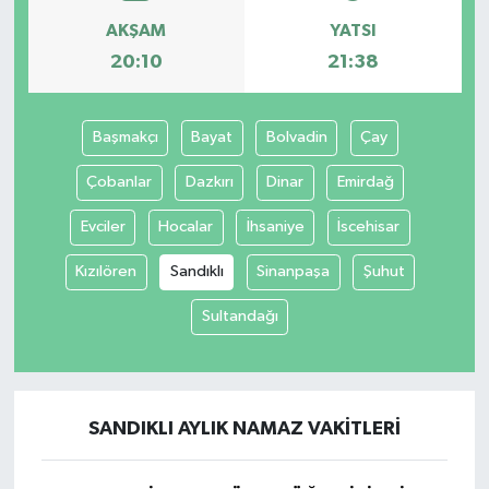
AKŞAM
YATSI
20:10
21:38
Başmakçı
Bayat
Bolvadin
Çay
Çobanlar
Dazkırı
Dinar
Emirdağ
Evciler
Hocalar
İhsaniye
İscehisar
Kızılören
Sandıklı
Sinanpaşa
Şuhut
Sultandağı
SANDIKLI AYLIK NAMAZ VAKITLERI