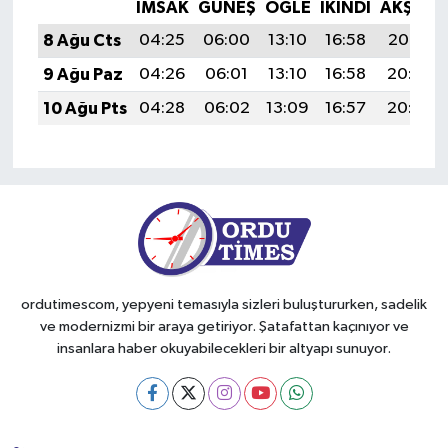
İMSAK
GÜNEŞ
ÖĞLE
İKINDI
AKŞAM
8 Ağu Cts
04:25
06:00
13:10
16:58
20:10
9 Ağu Paz
04:26
06:01
13:10
16:58
20:08
10 Ağu Pts
04:28
06:02
13:09
16:57
20:07
ordutimescom, yepyeni temasıyla sizleri buluştururken, sadelik
ve modernizmi bir araya getiriyor. Şatafattan kaçınıyor ve
insanlara haber okuyabilecekleri bir altyapı sunuyor.