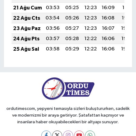
21 Ağu Cum
03:53
05:25
12:23
16:09
19:11
22 Ağu Cts
03:54
05:26
12:23
16:08
19:10
23 Ağu Paz
03:56
05:27
12:23
16:07
19:08
24 Ağu Pts
03:57
05:28
12:22
16:06
19:07
25 Ağu Sal
03:58
05:29
12:22
16:06
19:05
ordutimescom, yepyeni temasıyla sizleri buluştururken, sadelik
ve modernizmi bir araya getiriyor. Şatafattan kaçınıyor ve
insanlara haber okuyabilecekleri bir altyapı sunuyor.