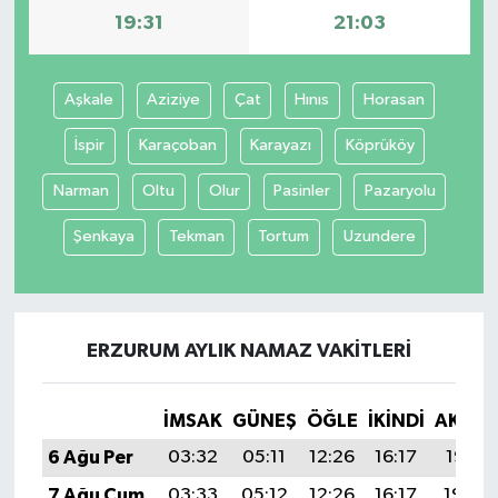
19:31
21:03
Aşkale
Aziziye
Çat
Hınıs
Horasan
İspir
Karaçoban
Karayazı
Köprüköy
Narman
Oltu
Olur
Pasinler
Pazaryolu
Şenkaya
Tekman
Tortum
Uzundere
ERZURUM AYLIK NAMAZ VAKITLERI
İMSAK
GÜNEŞ
ÖĞLE
İKINDI
AKŞA
6 Ağu Per
03:32
05:11
12:26
16:17
19:31
7 Ağu Cum
03:33
05:12
12:26
16:17
19:30