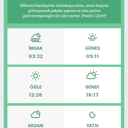
(Mümin) kardeşinle münakaşa etme, onun hoşuna
Kültür-Sanat
gitmeyecek şakalar yapma ve ona yerine
getiremeyeceğin bir söz verme. (Hadis-i Şerif)
Turizm
Yaşam
İMSAK
GÜNEŞ
Spor
03:32
05:11
ÖĞLE
İKINDI
12:26
16:17
AKŞAM
YATSI