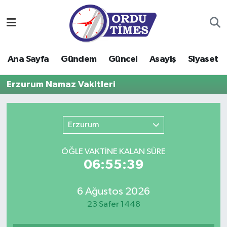
Ana Sayfa
Ordu Nöbetçi Eczaneler
Ana Sayfa
Gündem
Güncel
Asayiş
Siyaset
Gündem
Ordu Hava Durumu
Erzurum Namaz Vakitleri
Güncel
Ordu Namaz Vakitleri
Asayiş
Ordu Trafik Yoğunluk Haritası
Erzurum
Siyaset
Süper Lig Puan Durumu ve Fikstür
ÖĞLE VAKTİNE KALAN SÜRE
06:55:39
Eğitim
Tüm Manşetler
6 Ağustos 2026
Ekonomi
Son Dakika Haberleri
23 Safer 1448
Sağlık
Haber Arşivi