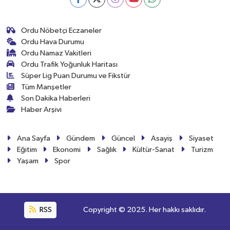
Ordu Nöbetçi Eczaneler
Ordu Hava Durumu
Ordu Namaz Vakitleri
Ordu Trafik Yoğunluk Haritası
Süper Lig Puan Durumu ve Fikstür
Tüm Manşetler
Son Dakika Haberleri
Haber Arşivi
Ana Sayfa
Gündem
Güncel
Asayiş
Siyaset
Eğitim
Ekonomi
Sağlık
Kültür-Sanat
Turizm
Yaşam
Spor
RSS
Copyright © 2025. Her hakkı saklıdır.