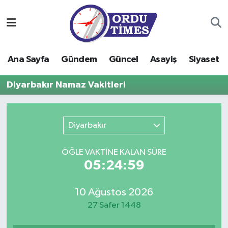
Ana Sayfa
Ordu Nöbetçi Eczaneler
Ana Sayfa
Gündem
Güncel
Asayiş
Siyaset
Gündem
Ordu Hava Durumu
Diyarbakır Namaz Vakitleri
Güncel
Ordu Namaz Vakitleri
Asayiş
Ordu Trafik Yoğunluk Haritası
Diyarbakır
Siyaset
Süper Lig Puan Durumu ve Fikstür
ÖĞLE VAKTİNE KALAN SÜRE
05:24:59
Eğitim
Tüm Manşetler
10 Ağustos 2026
Ekonomi
Son Dakika Haberleri
27 Safer 1448
Sağlık
Haber Arşivi