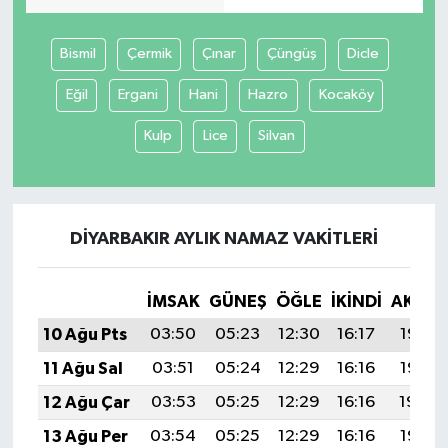
Bismil
Çermik
Çınar
Çüngüş
Dicle
Eğil
Ergani
Hani
Hazro
Kocaköy
Kulp
Lice
Silvan
DIYARBAKIR AYLIK NAMAZ VAKITLERI
İMSAK
GÜNEŞ
ÖĞLE
İKINDI
AKŞA
10 Ağu Pts
03:50
05:23
12:30
16:17
19:26
11 Ağu Sal
03:51
05:24
12:29
16:16
19:25
12 Ağu Çar
03:53
05:25
12:29
16:16
19:24
13 Ağu Per
03:54
05:25
12:29
16:16
19:23