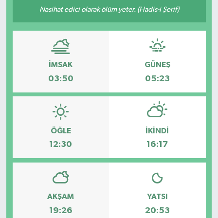
Nasihat edici olarak ölüm yeter. (Hadis-i Şerif)
Kültür-Sanat
Turizm
İMSAK
GÜNEŞ
Yaşam
03:50
05:23
Spor
ÖĞLE
İKINDI
12:30
16:17
AKŞAM
YATSI
19:26
20:53