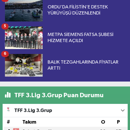
ORDU’DA FİLİSTİN’E DESTEK
YÜRÜYÜŞÜ DÜZENLENDİ
5
METPA SİEMENS FATSA ŞUBESİ
HİZMETE AÇILDI
6
BALIK TEZGAHLARINDA FİYATLAR
ARTTI
TFF 3.Lig 3.Grup Puan Durumu
TFF 3.Lig 3.Grup
#
Takım
O
P