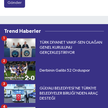
Gönder
Trend Haberler
1
TÜRK DİYANET VAKIF-SEN OLAĞAN
GENEL KURULUNU
GERÇEKLEŞTİRİYOR
2
Derbinin Galibi 52 Orduspor
3
GÜLYALI BELEDİYESİ’NE TÜRKİYE
BELEDİYELER BİRLİĞİ’NDEN ARAÇ
DESTEĞİ
4