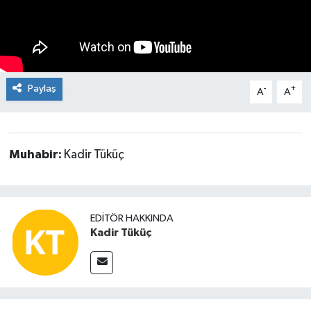
Kültür-Sanat
Turizm
Paylaş
-
+
A
A
Yaşam
Spor
Muhabir:
Kadir Tüküç
EDITÖR HAKKINDA
Kadir Tüküç