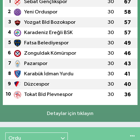
1
Sebat Gençlikspor
30
67
2
Yeni Orduspor
30
58
3
Yozgat Bld Bozokspor
30
57
4
Karadeniz Ereğli BSK
30
57
5
Fatsa Belediyespor
30
49
6
Zonguldak Kömürspor
30
46
7
Pazarspor
30
43
8
Karabük İdman Yurdu
30
41
9
Düzcespor
30
40
10
Tokat Bld Plevnespor
30
36
Detaylar için tıklayın
Ordu