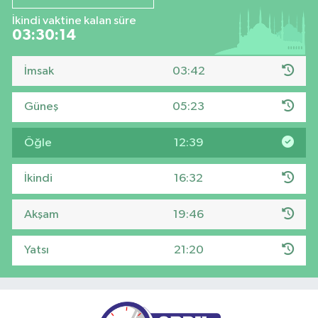
İkindi vaktine kalan süre
03:30:14
İmsak
03:42
Güneş
05:23
Öğle
12:39
İkindi
16:32
Akşam
19:46
Yatsı
21:20