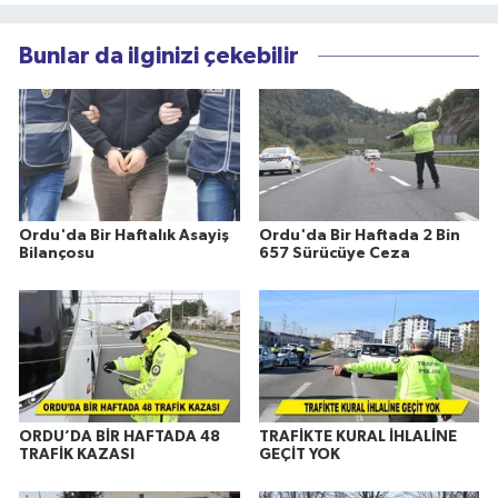
Bunlar da ilginizi çekebilir
Ordu'da Bir Haftalık Asayiş
Ordu'da Bir Haftada 2 Bin
Bilançosu
657 Sürücüye Ceza
ORDU’DA BİR HAFTADA 48
TRAFİKTE KURAL İHLALİNE
TRAFİK KAZASI
GEÇİT YOK