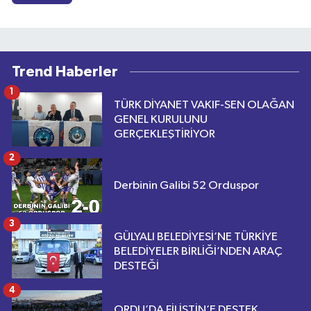
Trend Haberler
1
TÜRK DİYANET VAKIF-SEN OLAĞAN
GENEL KURULUNU
GERÇEKLEŞTİRİYOR
2
Derbinin Galibi 52 Orduspor
3
GÜLYALI BELEDİYESİ’NE TÜRKİYE
BELEDİYELER BİRLİĞİ’NDEN ARAÇ
DESTEĞİ
4
ORDU’DA FİLİSTİN’E DESTEK