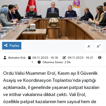
Kültür-Sanat
Turizm
Yaşam
Spor
Paylaş
-
+
A
A
Alahattin Kök
06.11.2025 - 16:18
06.11.2025 - 16:21
1
Okunma Süresi: 2 Dk
Ordu Valisi Muammer Erol, Kasım ayı İl Güvenlik
Asayiş ve Koordinasyon Toplantısı’nda yaptığı
açıklamada, il genelinde yaşanan patpat kazaları
ve intihar vakalarına dikkat çekti. Vali Erol,
özellikle patpat kazalarının hem sayısal hem de