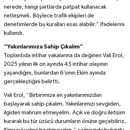
nerede, hangi şartlarda patpat kullanacak
netleşmeli. Böylece trafik ekipleri de
denetimlerde bu kuralları esas alabilir.” ifadelerini
kullandı.
“Yakınlarımıza Sahip Çıkalım”
Toplantıda intihar vakalarına da değinen Vali Erol,
2025 yılının ilk on ayında 45 intihar olayının
yaşandığını, bunlardan 6’sının Ekim ayında
gerçekleştiğini belirtti.
Vali Erol, “Birbirimize en yakınlarımızdan
başlayarak sahip çıkalım. Yakınlarımızı sevgiden,
ilgiden mahrum etmeyelim. Açık ve doğru iletişim
kurarak bu tür üzücü durumların önüne geçebiliriz.
Kimseyi yalnız bırakmayalım.” çağrısında bulundu.