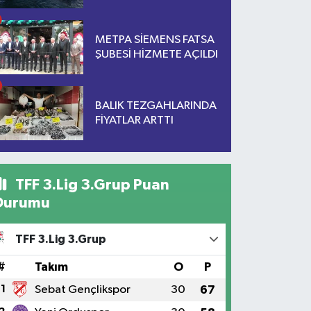
METPA SİEMENS FATSA
ŞUBESİ HİZMETE AÇILDI
BALIK TEZGAHLARINDA
FİYATLAR ARTTI
TFF 3.Lig 3.Grup Puan
Durumu
TFF 3.Lig 3.Grup
#
Takım
O
P
1
Sebat Gençlikspor
30
67