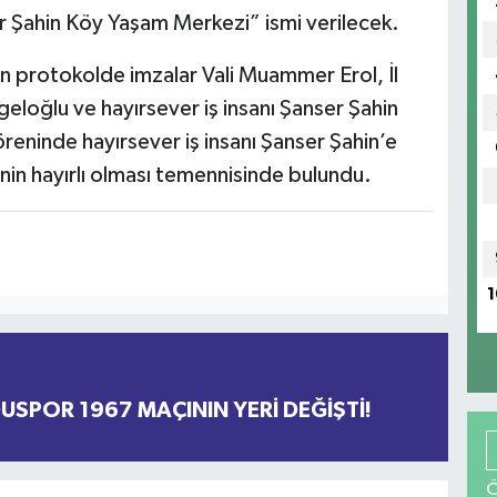
er Şahin Köy Yaşam Merkezi” ismi verilecek.
n protokolde imzalar Vali Muammer Erol, İl
eloğlu ve hayırsever iş insanı Şanser Şahin
öreninde hayırsever iş insanı Şanser Şahin’e
in hayırlı olması temennisinde bulundu.
1
DUSPOR 1967 MAÇININ YERİ DEĞİŞTİ!
Ö