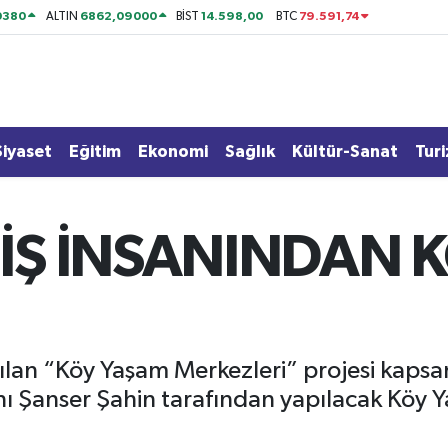
0380
6862,09000
14.598,00
79.591,74
ALTIN
BİST
BTC
Siyaset
Eğitim
Ekonomi
Sağlık
Kültür-Sanat
Tur
 İŞ İNSANINDAN 
tılan “Köy Yaşam Merkezleri” projesi kapsam
nı Şanser Şahin tarafından yapılacak Köy Ya