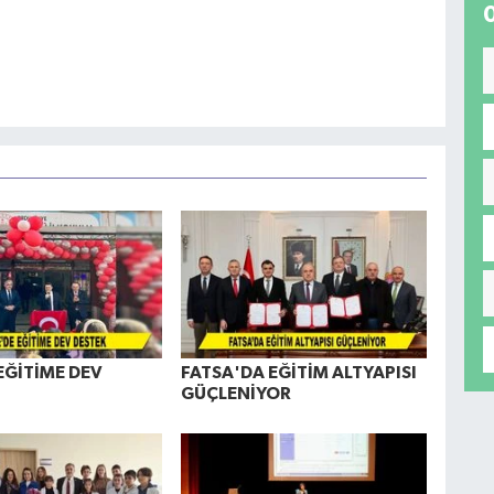
EĞİTİME DEV
FATSA'DA EĞİTİM ALTYAPISI
GÜÇLENİYOR