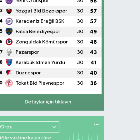
2
Yeni Orduspor
30
58
3
Yozgat Bld Bozokspor
30
57
4
Karadeniz Ereğli BSK
30
57
5
Fatsa Belediyespor
30
49
6
Zonguldak Kömürspor
30
46
7
Pazarspor
30
43
8
Karabük İdman Yurdu
30
41
9
Düzcespor
30
40
0
Tokat Bld Plevnespor
30
36
Detaylar için tıklayın
Ordu
ğle vaktine kalan süre