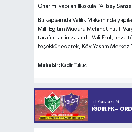
Onarımı yapılan İlkokula “Alibey Şans
Bu kapsamda Valilik Makamında yapıla
Milli Eğitim Müdürü Mehmet Fatih Varg
tarafından imzalandı. Vali Erol, İmza t
teşekkür ederek, Köy Yaşam Merkezi’n
Muhabir:
Kadir Tüküç
EDITÖRÜN SEÇTIĞI
IĞDIR FK – OR