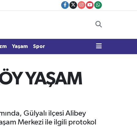
izm
Yaşam
Spor
KÖY YAŞAM
ında, Gülyalı ilçesi Alibey
şam Merkezi ile ilgili protokol