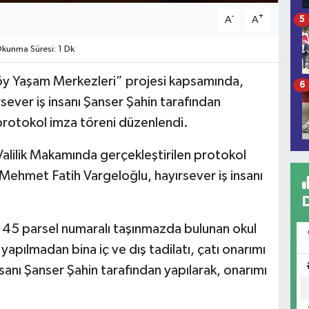
-
+
A
A
5
kunma Süresi: 1 Dk
“Köy Yaşam Merkezleri” projesi kapsamında,
6
rsever iş insanı Şanser Şahin tarafından
 protokol imza töreni düzenlendi.
alilik Makamında gerçekleştirilen protokol
 Mehmet Fatih Vargeloğlu, hayırsever iş insanı
da 45 parsel numaralı taşınmazda bulunan okul
yapılmadan bina iç ve dış tadilatı, çatı onarımı
anı Şanser Şahin tarafından yapılarak, onarımı