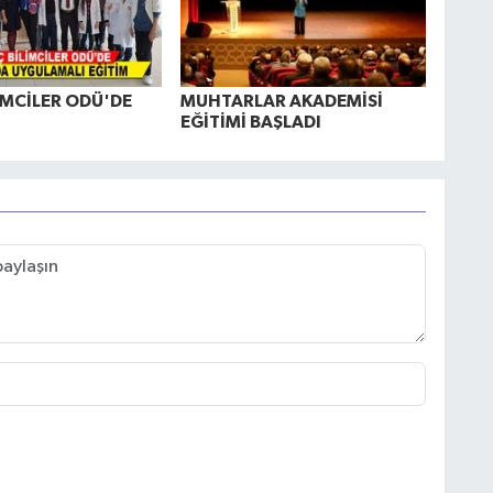
İMCİLER ODÜ'DE
MUHTARLAR AKADEMİSİ
EĞİTİMİ BAŞLADI