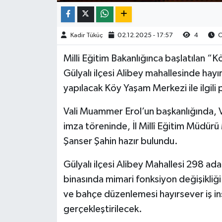
Kadir Tüküç
02.12.2025 - 17:57
4
O
Milli Eğitim Bakanlığınca başlatılan 
Gülyalı ilçesi Alibey mahallesinde hayı
yapılacak Köy Yaşam Merkezi ile ilgili
Vali Muammer Erol’un başkanlığında, V
imza töreninde, İl Millî Eğitim Müdürü
Şanser Şahin hazır bulundu.
Gülyalı ilçesi Alibey Mahallesi 298 a
binasında mimari fonksiyon değişikliği 
ve bahçe düzenlemesi hayırsever iş ins
gerçekleştirilecek.