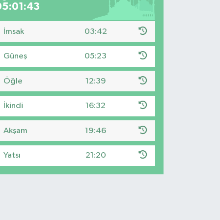
05:01:42
İmsak
03:42
Güneş
05:23
Öğle
12:39
İkindi
16:32
Akşam
19:46
Yatsı
21:20