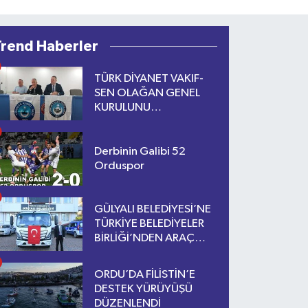
Trend Haberler
TÜRK DİYANET VAKIF-
SEN OLAĞAN GENEL
KURULUNU
GERÇEKLEŞTİRİYOR
Derbinin Galibi 52
Orduspor
GÜLYALI BELEDİYESİ’NE
TÜRKİYE BELEDİYELER
BİRLİĞİ’NDEN ARAÇ
DESTEĞİ
ORDU’DA FİLİSTİN’E
DESTEK YÜRÜYÜŞÜ
DÜZENLENDİ