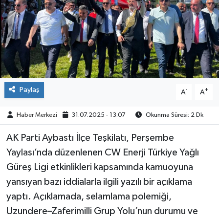
Kültür-Sanat
Turizm
Yaşam
Paylaş
-
+
Spor
A
A
Haber Merkezi
31.07.2025 - 13:07
Okunma Süresi: 2 Dk
AK Parti Aybastı İlçe Teşkilatı, Perşembe
Yaylası’nda düzenlenen CW Enerji Türkiye Yağlı
Güreş Ligi etkinlikleri kapsamında kamuoyuna
yansıyan bazı iddialarla ilgili yazılı bir açıklama
yaptı. Açıklamada, selamlama polemiği,
Uzundere–Zaferimilli Grup Yolu’nun durumu ve