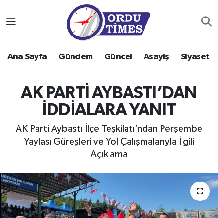
Ana Sayfa
Ordu Nöbetçi Eczaneler
Ana Sayfa
Gündem
Güncel
Asayiş
Siyaset
Gündem
Ordu Hava Durumu
Güncel
Ordu Namaz Vakitleri
AK PARTİ AYBASTI’DAN
İDDİALARA YANIT
Asayiş
Ordu Trafik Yoğunluk Haritası
AK Parti Aybastı İlçe Teşkilatı’ndan Perşembe
Siyaset
Süper Lig Puan Durumu ve Fikstür
Yaylası Güreşleri ve Yol Çalışmalarıyla İlgili
Açıklama
Eğitim
Tüm Manşetler
Ekonomi
Son Dakika Haberleri
Sağlık
Haber Arşivi