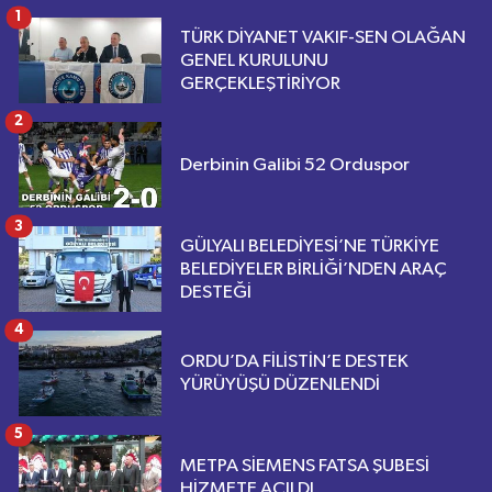
1
TÜRK DİYANET VAKIF-SEN OLAĞAN
GENEL KURULUNU
GERÇEKLEŞTİRİYOR
2
Derbinin Galibi 52 Orduspor
3
GÜLYALI BELEDİYESİ’NE TÜRKİYE
BELEDİYELER BİRLİĞİ’NDEN ARAÇ
DESTEĞİ
4
ORDU’DA FİLİSTİN’E DESTEK
YÜRÜYÜŞÜ DÜZENLENDİ
5
METPA SİEMENS FATSA ŞUBESİ
HİZMETE AÇILDI