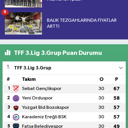
6
BALIK TEZGAHLARINDA FİYATLAR
ARTTI
TFF 3.Lig 3.Grup Puan Durumu
TFF 3.Lig 3.Grup
#
Takım
O
P
1
Sebat Gençlikspor
30
67
2
Yeni Orduspor
30
58
3
Yozgat Bld Bozokspor
30
57
4
Karadeniz Ereğli BSK
30
57
5
Fatsa Belediyespor
30
49