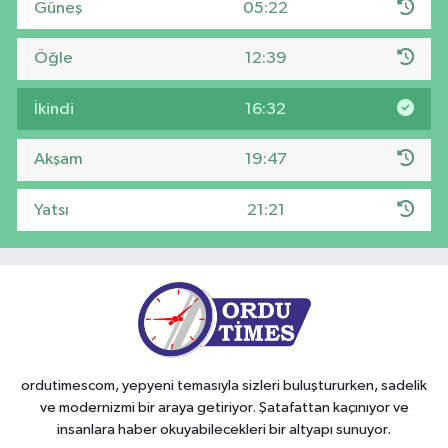
Güneş
05:22
Öğle
12:39
İkindi
16:32
Akşam
19:47
Yatsı
21:21
ordutimescom, yepyeni temasıyla sizleri buluştururken, sadelik
ve modernizmi bir araya getiriyor. Şatafattan kaçınıyor ve
insanlara haber okuyabilecekleri bir altyapı sunuyor.