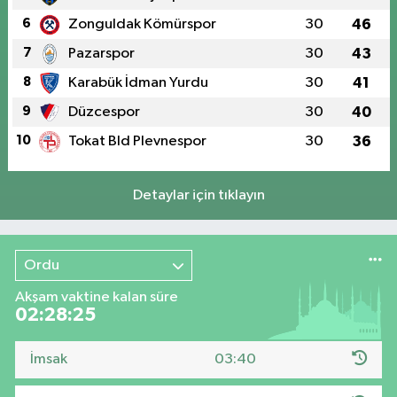
6
Zonguldak Kömürspor
30
46
7
Pazarspor
30
43
8
Karabük İdman Yurdu
30
41
9
Düzcespor
30
40
10
Tokat Bld Plevnespor
30
36
Detaylar için tıklayın
Ordu
Akşam vaktine kalan süre
02:28:25
İmsak
03:40