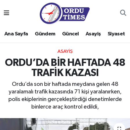
Ana Sayfa
Ordu Nöbetçi Eczaneler
Ana Sayfa
Gündem
Güncel
Asayiş
Siyaset
Gündem
Ordu Hava Durumu
Güncel
Ordu Namaz Vakitleri
ASAYIŞ
ORDU’DA BİR HAFTADA 48
Asayiş
Ordu Trafik Yoğunluk Haritası
TRAFİK KAZASI
Siyaset
Süper Lig Puan Durumu ve Fikstür
Ordu’da son bir haftada meydana gelen 48
yaralamalı trafik kazasında 71 kişi yaralanırken,
Eğitim
Tüm Manşetler
polis ekiplerinin gerçekleştirdiği denetimlerde
binlerce araç kontrol edildi,
Ekonomi
Son Dakika Haberleri
Sağlık
Haber Arşivi