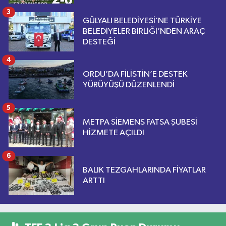
3
GÜLYALI BELEDİYESİ’NE TÜRKİYE
BELEDİYELER BİRLİĞİ’NDEN ARAÇ
DESTEĞİ
4
ORDU’DA FİLİSTİN’E DESTEK
YÜRÜYÜŞÜ DÜZENLENDİ
5
METPA SİEMENS FATSA ŞUBESİ
HİZMETE AÇILDI
6
BALIK TEZGAHLARINDA FİYATLAR
ARTTI