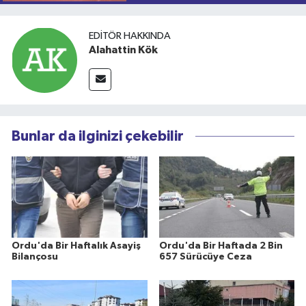
EDITÖR HAKKINDA
Alahattin Kök
Bunlar da ilginizi çekebilir
Ordu'da Bir Haftalık Asayiş
Ordu'da Bir Haftada 2 Bin
Bilançosu
657 Sürücüye Ceza