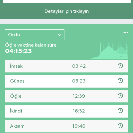
Detaylar için tıklayın
Ordu
Öğle vaktine kalan süre
04:15:22
İmsak
03:42
Güneş
05:23
Öğle
12:39
İkindi
16:32
Akşam
19:46