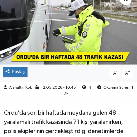
Kültür-Sanat
Turizm
Yaşam
Spor
Paylaş
-
+
A
A
Alahattin Kök
12.05.2026 - 10:45
4
Okunma Süresi: 1
Dk
Ordu’da son bir haftada meydana gelen 48
yaralamalı trafik kazasında 71 kişi yaralanırken,
polis ekiplerinin gerçekleştirdiği denetimlerde