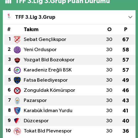
TFF 3.Lig 3.Grup Puan Durumu
TFF 3.Lig 3.Grup
#
Takım
O
P
1
Sebat Gençlikspor
30
67
2
Yeni Orduspor
30
58
3
Yozgat Bld Bozokspor
30
57
4
Karadeniz Ereğli BSK
30
57
5
Fatsa Belediyespor
30
49
6
Zonguldak Kömürspor
30
46
7
Pazarspor
30
43
8
Karabük İdman Yurdu
30
41
9
Düzcespor
30
40
10
Tokat Bld Plevnespor
30
36