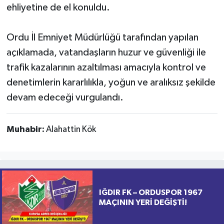
ehliyetine de el konuldu.
Ordu İl Emniyet Müdürlüğü tarafından yapılan
açıklamada, vatandaşların huzur ve güvenliği ile
trafik kazalarının azaltılması amacıyla kontrol ve
denetimlerin kararlılıkla, yoğun ve aralıksız şekilde
devam edeceği vurgulandı.
Muhabir:
Alahattin Kök
IĞDIR FK – ORDUSPOR 1967
MAÇININ YERİ DEĞİŞTİ!